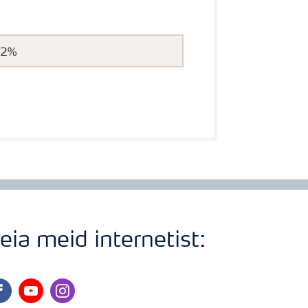
.2%
eia meid internetist:
cebook
youtube
instagram