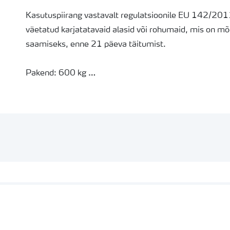
Kasutuspiirang vastavalt regulatsioonile EU 142/201
väetatud karjatatavaid alasid või rohumaid, mis on 
saamiseks, enne 21 päeva täitumist.
Pakend: 600 kg
Päritolumaa: Soome