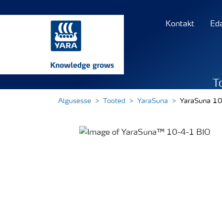
Kontakt
Ed
T
Algusesse
Tooted
YaraSuna
YaraSuna 1