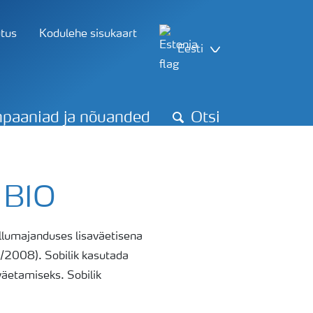
utus
Kodulehe sisukaart
Eesti
paaniad ja nõuanded
Otsi
 BIO
lumajanduses lisaväetisena
9/2008). Sobilik kasutada
 väetamiseks. Sobilik