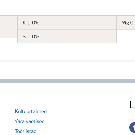
K 1.0%
Mg 0
S 1.0%
L
Kultuurtaimed
Yara väetised
fa
Tööriistad