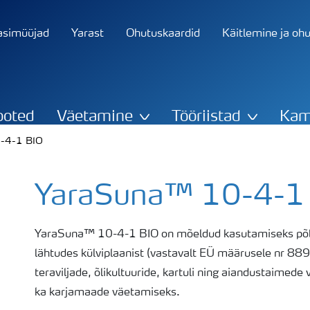
asimüüjad
Yarast
Ohutuskaardid
Käitlemine ja oh
ooted
Väetamine
Tööriistad
Kam
0-4-1 BIO
YaraSuna™ 10-4-1
YaraSuna™ 10-4-1 BIO on mõeldud kasutamiseks põl
lähtudes külviplaanist (vastavalt EÜ määrusele nr 88
teraviljade, õlikultuuride, kartuli ning aiandustaimede
ka karjamaade väetamiseks.