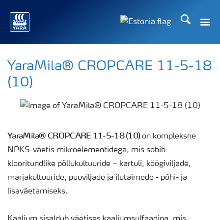
Otsi
YaraMila® CROPCARE 11-5-18
(10)
YaraMila® CROPCARE 11-5-18 (10)
on kompleksne
NPKS-väetis mikroelementidega, mis sobib
klooritundlike põllukultuuride – kartuli, köögiviljade,
marjakultuuride, puuviljade ja ilutaimede - põhi- ja
lisaväetamiseks.
Kaalium sisaldub väetises kaaliumsulfaadina, mis