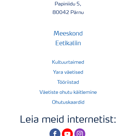
Papiniidu 5,
80042 Pärnu
Meeskond
Eetikaliin
Kultuurtaimed
Yara väetised
Tööriistad
Väetiste ohutu käitlemine
Ohutuskaardid
Leia meid internetist:
facebook
youtube
instagram