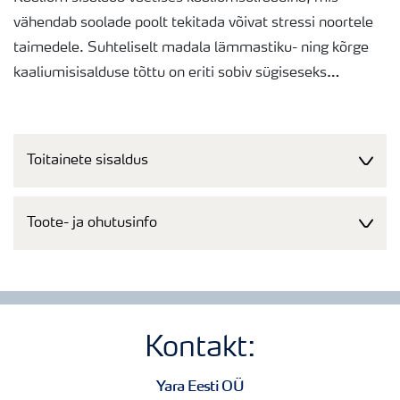
vähendab soolade poolt tekitada võivat stressi noortele
taimedele. Suhteliselt madala lämmastiku- ning kõrge
kaaliumisisalduse tõttu on eriti sobiv sügiseseks
väetamiseks, kuid ka aastaringselt marja- ja
puuviljaistandustes ning dekoratiivtaimede külvidel.
Toitainete sisaldus
88% graanulitest on 2-4 mm-se läbimõõduga. Väetis on
hügroskoopne ning niiske mullaga kokkupuutel lahustub
kiiresti ja ühtlaselt. Tänu graanulite mehaanilisele
Toote- ja ohutusinfo
tugevusele ja suurele ühtlikkusele on eriti sobiv
puukoolides istutusmasinatega külvamiseks.
Pakend: 600 kg või 25 kg
Kontakt:
Päritolumaa: Soome
Yara Eesti OÜ