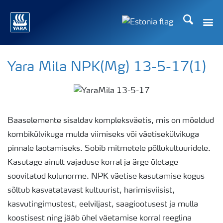
Otsi
Yara Mila NPK(Mg) 13-5-17(1)
Baaselemente sisaldav kompleksväetis, mis on mõeldud
kombikülvikuga mulda viimiseks või väetisekülvikuga
pinnale laotamiseks. Sobib mitmetele põllukultuuridele.
Kasutage ainult vajaduse korral ja ärge ületage
soovitatud kulunorme. NPK väetise kasutamise kogus
sõltub kasvatatavast kultuurist, harimisviisist,
kasvutingimustest, eelviljast, saagiootusest ja mulla
koostisest ning jääb ühel väetamise korral reeglina