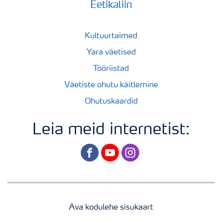
Eetikaliin
Kultuurtaimed
Yara väetised
Tööriistad
Väetiste ohutu käitlemine
Ohutuskaardid
Leia meid internetist:
facebook
youtube
instagram
Ava kodulehe sisukaart