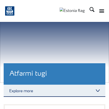
Otsi
Toggle
Toggle country langu
Atfarmi tugi
Explore more
Toggl
Atfarm