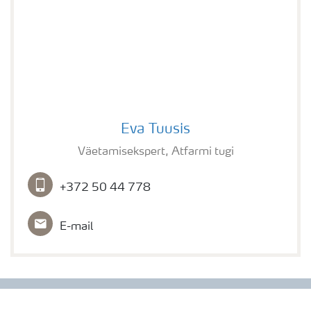
Elementide bilansi kalkulaator
Kalkulaatorid
Megalab
Eva Tuusis
Väetamisekspert, Atfarmi tugi
N-Tester BT
+372 50 44 778
N-Sensor
E-mail
Yara Tankmix
BigBag nuga