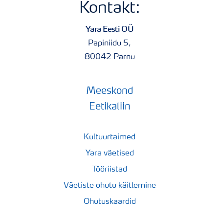
Kontakt:
Yara PRECISE KIT
Yara Eesti OÜ
Papiniidu 5,
80042 Pärnu
Yara CheckIT
Meeskond
Eetikaliin
Kultuurtaimed
Yara väetised
Tööriistad
Väetiste ohutu käitlemine
Ohutuskaardid