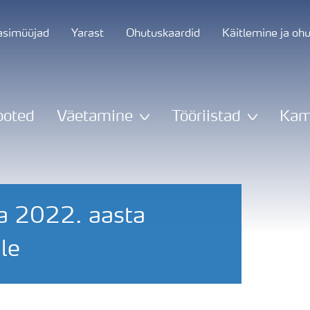
asimüüjad
Yarast
Ohutuskaardid
Käitlemine ja oh
ooted
Väetamine
Tööriistad
Kam
ja 2022. aasta
le