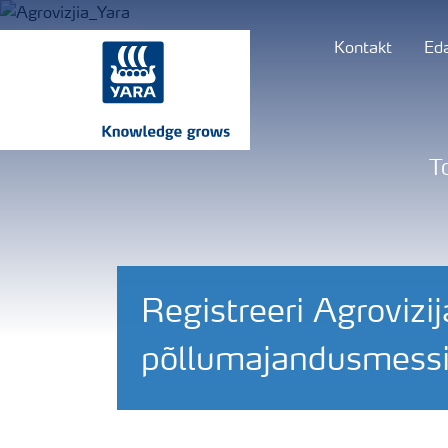
Kontakt
Ed
T
Registreeri Agrovizi
põllumajandusmessi