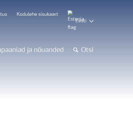
utus
Kodulehe sisukaart
Eesti
paaniad ja nõuanded
Otsi