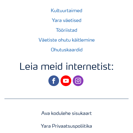
Kultuurtaimed
Yara väetised
Tööriistad
Väetiste ohutu käitlemine
Ohutuskaardid
Leia meid internetist:
facebook
youtube
instagram
Ava kodulehe sisukaart
Yara Privaatsuspoliitika