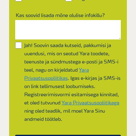
Kas soovid lisada mõne olulise infokillu?
Jah! Soovin saada kutseid, pakkumisi ja
uuendusi, mis on seotud Yara toodete,
teenuste ja sündmustega e-posti ja SMS-i
teel, nagu on kirjeldatud
Yara
Privaatsuspoliitikas
. Igas e-kirjas ja SMS-is
on link tellimusest loobumiseks.
Registreerimisvormi esitamisega kinnitad,
et oled tutvunud
Yara Privaatsuspoliitikaga
ning oled teadlik, mil moel Yara Sinu
andmeid töötleb.