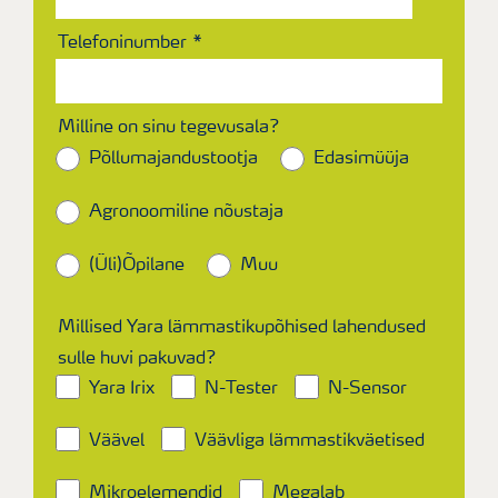
Telefoninumber
Milline on sinu tegevusala?
Põllumajandustootja
Edasimüüja
Agronoomiline nõustaja
(Üli)Õpilane
Muu
Millised Yara lämmastikupõhised lahendused
sulle huvi pakuvad?
Yara Irix
N-Tester
N-Sensor
Väävel
Väävliga lämmastikväetised
Mikroelemendid
Megalab